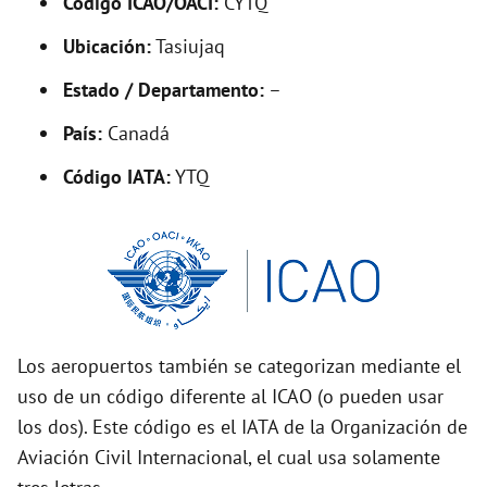
Código ICAO/OACI:
CYTQ
V
Ubicación:
Tasiujaq
i
Estado / Departamento:
–
País:
Canadá
d
Código IATA:
YTQ
e
o
Los aeropuertos también se categorizan mediante el
uso de un código diferente al ICAO (o pueden usar
los dos). Este código es el IATA de la Organización de
Aviación Civil Internacional, el cual usa solamente