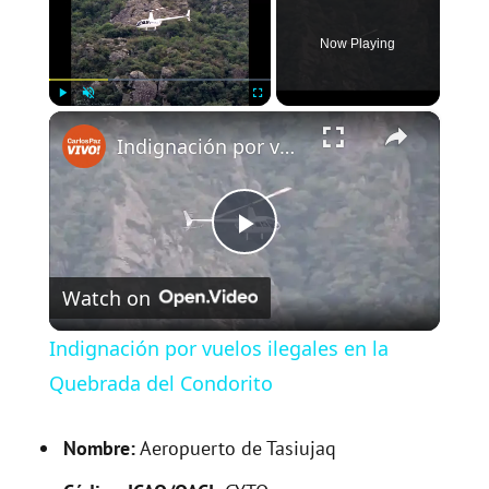
Now Playing
×
Play
Unmute
Fullscreen
Indignación por vuelos ilegales en la Quebrada del Condorito
P
Watch on
l
Indignación por vuelos ilegales en la
a
Quebrada del Condorito
y
Nombre:
Aeropuerto de Tasiujaq