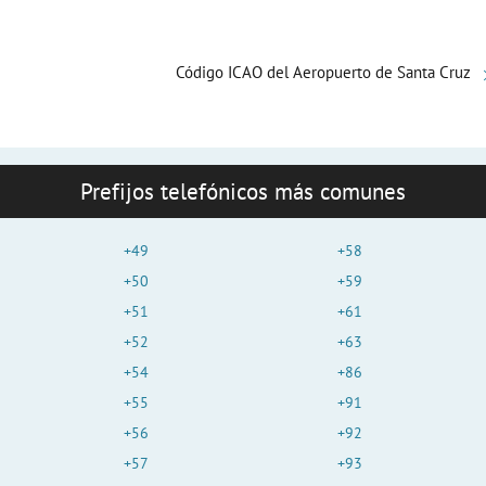
o
Código ICAO del Aeropuerto de Santa Cruz
Prefijos telefónicos más comunes
+49
+58
+50
+59
+51
+61
+52
+63
+54
+86
+55
+91
+56
+92
+57
+93