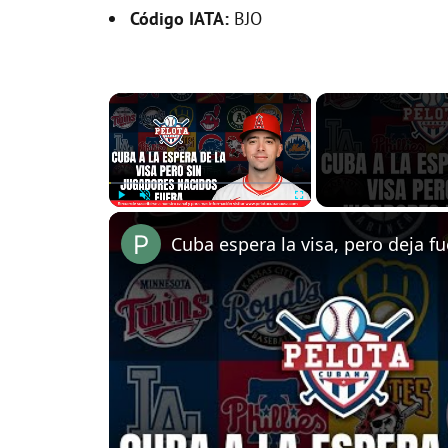
Código IATA:
BJO
×
Play
Unmute
Fullscreen