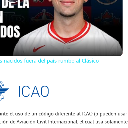
P
l
a
y
os nacidos fuera del país rumbo al Clásico
V
i
d
nte el uso de un código diferente al ICAO (o pueden usar
e
ción de Aviación Civil Internacional, el cual usa solamente