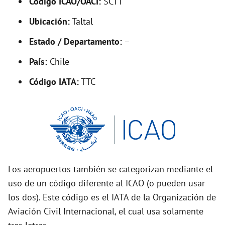
Código ICAO/OACI:
SCTT
V
Ubicación:
Taltal
i
Estado / Departamento:
–
País:
Chile
d
Código IATA:
TTC
e
o
Los aeropuertos también se categorizan mediante el
uso de un código diferente al ICAO (o pueden usar
los dos). Este código es el IATA de la Organización de
Aviación Civil Internacional, el cual usa solamente