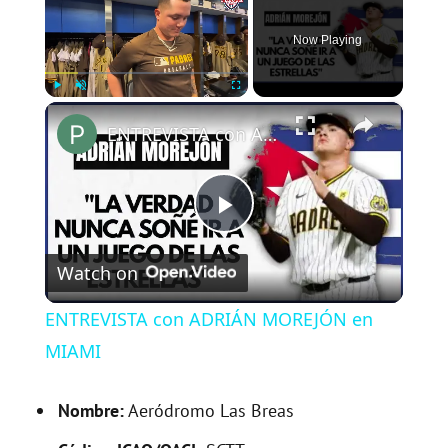
Now Playing
×
Play
Unmute
Fullscreen
ENTREVISTA con ADRIÁN MOREJÓN en MIAMI
P
Watch on
l
ENTREVISTA con ADRIÁN MOREJÓN en
a
MIAMI
y
Nombre:
Aeródromo Las Breas