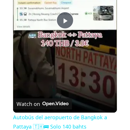
P
l
a
y
V
Watch on
i
Autobús del aeropuerto de Bangkok a
Pattaya 🇹🇭🚌 Solo 140 bahts