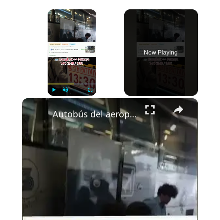
×
Now Playing
×
Play
Unmute
Fullscreen
Autobús del aeropuerto de Bangkok a Pattaya 🇹🇭🚌 Solo 140 bahts