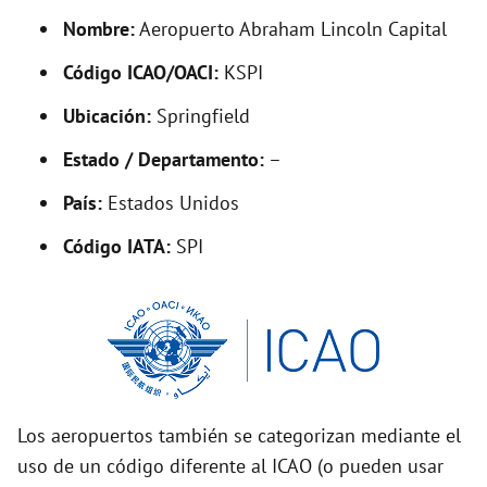
y
Nombre:
Aeropuerto Abraham Lincoln Capital
Código ICAO/OACI:
KSPI
V
Ubicación:
Springfield
i
Estado / Departamento:
–
País:
Estados Unidos
d
Código IATA:
SPI
e
o
Los aeropuertos también se categorizan mediante el
uso de un código diferente al ICAO (o pueden usar