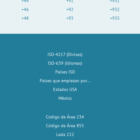
+44
+91
+931
+46
+92
+932
+48
+93
+935
ISO-4217 (Divisas)
ISO-639 (Idiomas)
Países ISO
Países que empiezan por...
Estados USA
México
Código de Área 234
Código de Área 855
Lada 222