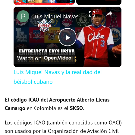
×
Play
Unmute
Fullscreen
Luis Miguel Navas y la realidad del béisbol cubano
P
Watch on
l
Luis Miguel Navas y la realidad del
a
béisbol cubano
y
El
código ICAO del
Aeropuerto Alberto Lleras
Camargo
en Colombia es el
SKSO
.
V
Los códigos ICAO (también conocidos como OACI)
son usados por la Organización de Aviación Civil