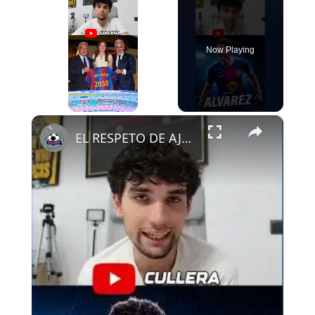
Now Playing
×
Play
Unmute
Fullscreen
EL RESPETO DE AJAX AL FCB