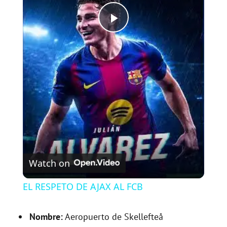
P
l
a
y
V
Watch on
i
EL RESPETO DE AJAX AL FCB
d
Nombre:
Aeropuerto de Skellefteå