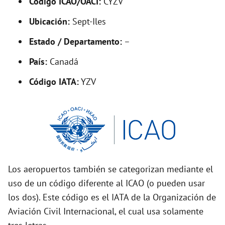
Código ICAO/OACI:
CYZV
V
Ubicación:
Sept-Iles
i
Estado / Departamento:
–
País:
Canadá
d
Código IATA:
YZV
e
o
Los aeropuertos también se categorizan mediante el
uso de un código diferente al ICAO (o pueden usar
los dos). Este código es el IATA de la Organización de
Aviación Civil Internacional, el cual usa solamente