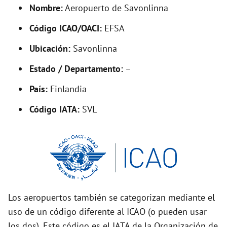
d
Nombre:
Aeropuerto de Savonlinna
Código ICAO/OACI:
EFSA
e
Ubicación:
Savonlinna
o
Estado / Departamento:
–
País:
Finlandia
Código IATA:
SVL
Los aeropuertos también se categorizan mediante el
uso de un código diferente al ICAO (o pueden usar
los dos). Este código es el IATA de la Organización de