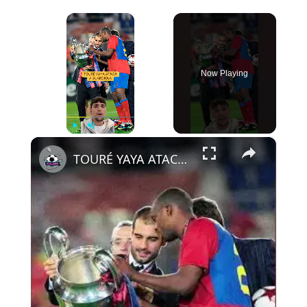
×
Now Playing
×
Play
Unmute
Fullscreen
TOURÉ YAYA ATACA A GUARDIOLA