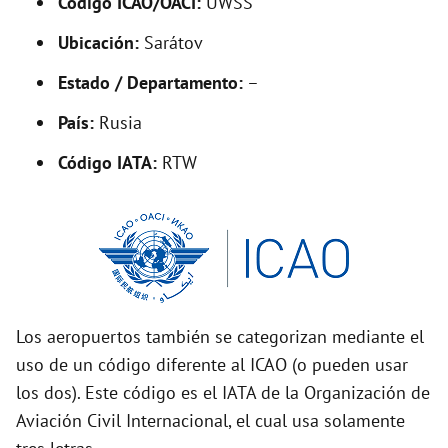
Código ICAO/OACI:
UWSS
V
Ubicación:
Sarátov
i
Estado / Departamento:
–
País:
Rusia
d
Código IATA:
RTW
e
o
Los aeropuertos también se categorizan mediante el
uso de un código diferente al ICAO (o pueden usar
los dos). Este código es el IATA de la Organización de
Aviación Civil Internacional, el cual usa solamente