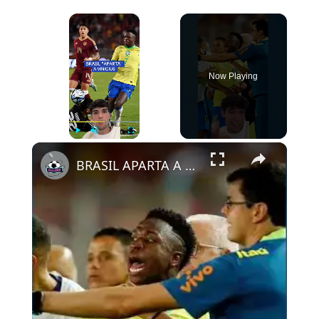
×
Now Playing
×
Play
Unmute
Fullscreen
BRASIL APARTA A VINICIUS