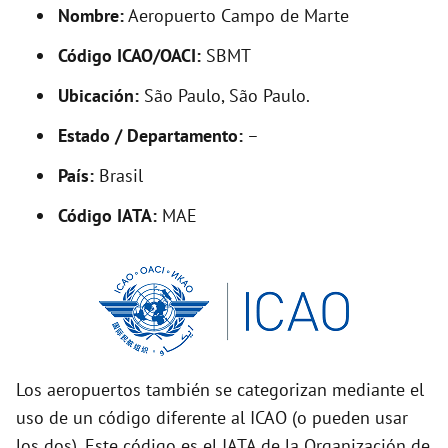
d
Nombre:
Aeropuerto Campo de Marte
Código ICAO/OACI:
SBMT
e
Ubicación:
São Paulo, São Paulo.
o
Estado / Departamento:
–
País:
Brasil
Código IATA:
MAE
Los aeropuertos también se categorizan mediante el
uso de un código diferente al ICAO (o pueden usar
los dos). Este código es el IATA de la Organización de