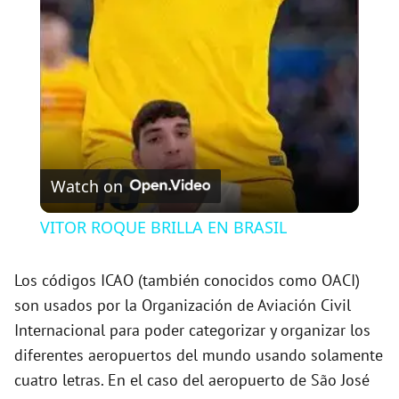
l
a
y
V
Watch on
i
VITOR ROQUE BRILLA EN BRASIL
d
Los códigos ICAO (también conocidos como OACI)
son usados por la Organización de Aviación Civil
e
Internacional para poder categorizar y organizar los
diferentes aeropuertos del mundo usando solamente
o
cuatro letras. En el caso del aeropuerto de São José