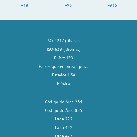
+48
+93
+935
ISO-4217 (Divisas)
ISO-639 (Idiomas)
Países ISO
Países que empiezan por...
Estados USA
México
Código de Área 234
Código de Área 855
Lada 222
Lada 442
Lada 477