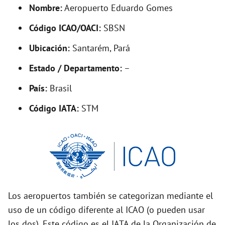
d
Nombre:
Aeropuerto Eduardo Gomes
Código ICAO/OACI:
SBSN
e
Ubicación:
Santarém, Pará
o
Estado / Departamento:
–
País:
Brasil
Código IATA:
STM
Los aeropuertos también se categorizan mediante el
uso de un código diferente al ICAO (o pueden usar
los dos). Este código es el IATA de la Organización de