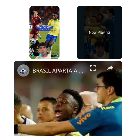
×
Now Playing
×
Play
Unmute
Fullscreen
BRASIL APARTA A VINICIUS