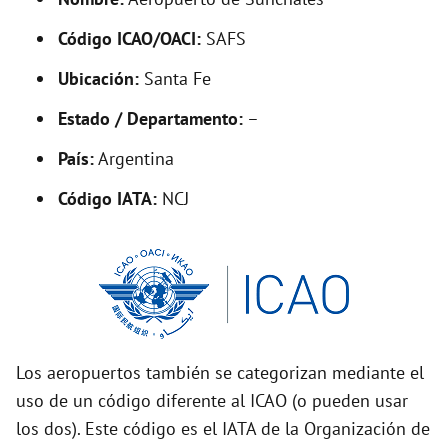
y
Código ICAO/OACI:
SAFS
V
Ubicación:
Santa Fe
i
Estado / Departamento:
–
País:
Argentina
d
Código IATA:
NCJ
e
o
Los aeropuertos también se categorizan mediante el
uso de un código diferente al ICAO (o pueden usar
los dos). Este código es el IATA de la Organización de