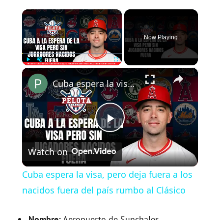
×
Now Playing
×
Play
Unmute
Fullscreen
Cuba espera la visa, pero deja fuera a los nacidos fuera del país rumbo al Clásico
P
Watch on
l
Cuba espera la visa, pero deja fuera a los
a
nacidos fuera del país rumbo al Clásico
Nombre:
Aeropuerto de Sunchales