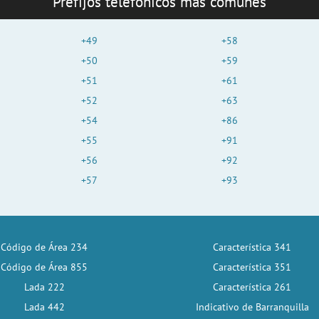
Prefijos telefónicos más comunes
+49
+58
+50
+59
+51
+61
+52
+63
+54
+86
+55
+91
+56
+92
+57
+93
Código de Área 234
Característica 341
Código de Área 855
Característica 351
Lada 222
Característica 261
Lada 442
Indicativo de Barranquilla