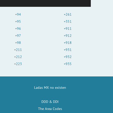
+94
+261
+95
+351
+96
+911
+97
+912
+98
+918
+211
+931
+212
+932
+223
+935
Ladas MX no existen
DDD & DDI
The Area Codes