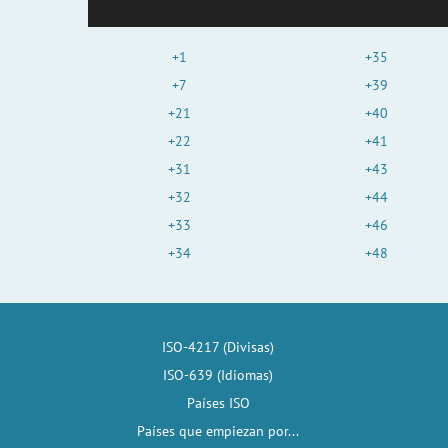
+1
+35
+7
+39
+21
+40
+22
+41
+31
+43
+32
+44
+33
+46
+34
+48
ISO-4217 (Divisas)
ISO-639 (Idiomas)
Países ISO
Países que empiezan por...