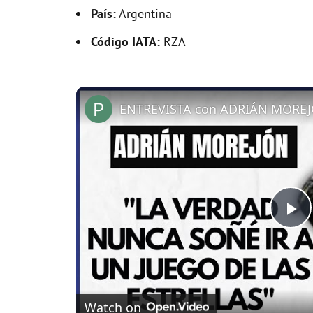
País:
Argentina
Código IATA:
RZA
ENTREVISTA con ADRIÁN MOREJ
P
l
Watch on
a