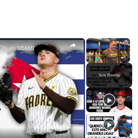
×
×
ÓN en MIAMI
Play
Unmute
Fullscreen
Now Playing