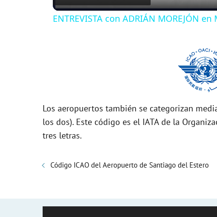
ENTREVISTA con ADRIÁN MOREJÓN en 
y
V
i
Los aeropuertos también se categorizan media
d
los dos). Este código es el IATA de la Organiza
tres letras.
e
Código ICAO del Aeropuerto de Santiago del Estero
o