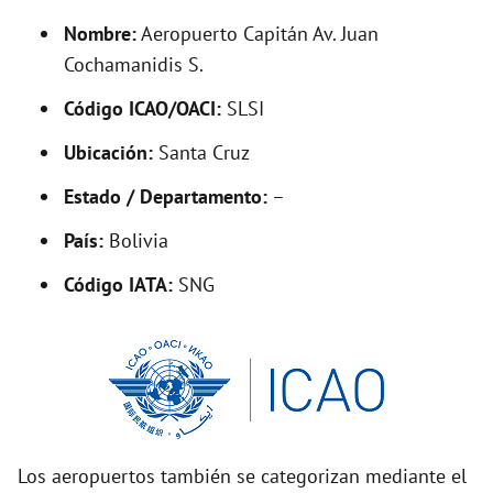
y
Nombre:
Aeropuerto Capitán Av. Juan
V
Cochamanidis S.
Código ICAO/OACI:
SLSI
i
Ubicación:
Santa Cruz
d
Estado / Departamento:
–
País:
Bolivia
e
Código IATA:
SNG
o
Los aeropuertos también se categorizan mediante el