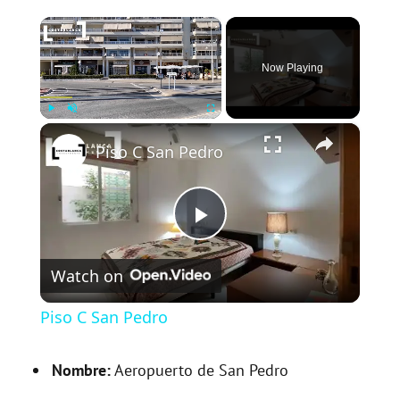
×
Now Playing
×
Play
Unmute
Fullscreen
Piso C San Pedro
P
Watch on
l
Piso C San Pedro
a
Nombre:
Aeropuerto de San Pedro