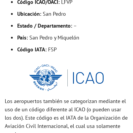
y
Código ICAO/OACI:
LFVP
Ubicación:
San Pedro
V
Estado / Departamento:
–
i
País:
San Pedro y Miquelón
Código IATA:
FSP
d
e
o
Los aeropuertos también se categorizan mediante el
uso de un código diferente al ICAO (o pueden usar
los dos). Este código es el IATA de la Organización de
Aviación Civil Internacional, el cual usa solamente