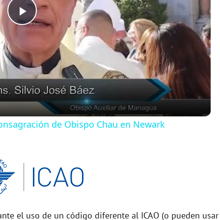
P
l
a
y
 consagración de Obispo Chau en Newark
V
i
d
nte el uso de un código diferente al ICAO (o pueden usar