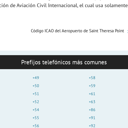
e
ción de Aviación Civil Internacional, el cual usa solamente
o
Código ICAO del Aeropuerto de Saint Theresa Point
Prefijos telefónicos más comunes
+49
+58
+50
+59
+51
+61
+52
+63
+54
+86
+55
+91
+56
+92