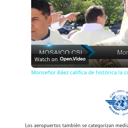
Watch on
Monseñor Báez califica de histórica la
Los aeropuertos también se categorizan media