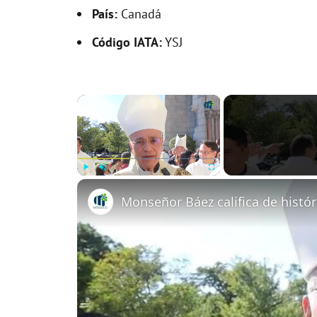
País:
Canadá
Código IATA:
YSJ
×
Play
Unmute
Fullscreen