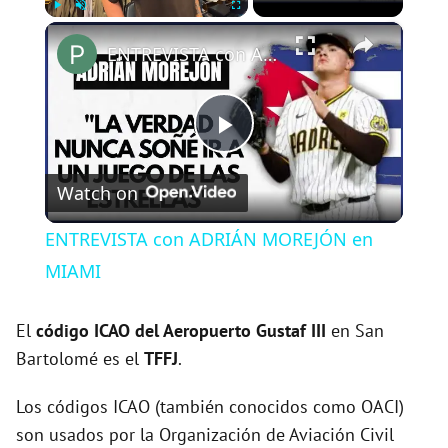
×
Play
Unmute
Fullscreen
ENTREVISTA con ADRIÁN MOREJÓN en MIAMI
P
Watch on
l
ENTREVISTA con ADRIÁN MOREJÓN en
a
MIAMI
y
El
código ICAO del
Aeropuerto Gustaf III
en San
Bartolomé es el
TFFJ
.
V
Los códigos ICAO (también conocidos como OACI)
son usados por la Organización de Aviación Civil