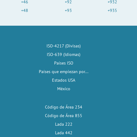
+46
+92
+932
+48
+93
+935
ISO-4217 (Divisas)
ISO-639 (Idiomas)
Países ISO
Países que empiezan por...
Estados USA
México
Código de Área 234
Código de Área 855
Lada 222
Lada 442