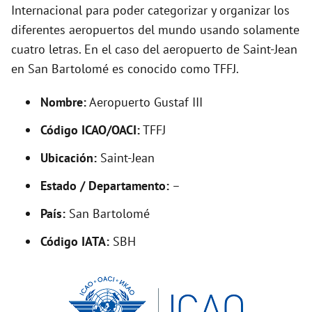
i
Internacional para poder categorizar y organizar los
diferentes aeropuertos del mundo usando solamente
d
cuatro letras. En el caso del aeropuerto de Saint-Jean
en San Bartolomé es conocido como TFFJ.
e
Nombre:
Aeropuerto Gustaf III
o
Código ICAO/OACI:
TFFJ
Ubicación:
Saint-Jean
Estado / Departamento:
–
País:
San Bartolomé
Código IATA:
SBH