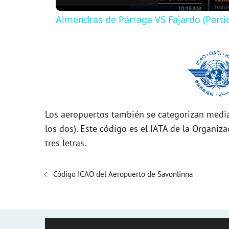
Almendras de Párraga VS Fajardo (Parti
y
V
i
Los aeropuertos también se categorizan media
d
los dos). Este código es el IATA de la Organiza
tres letras.
e
Código ICAO del Aeropuerto de Savonlinna
o