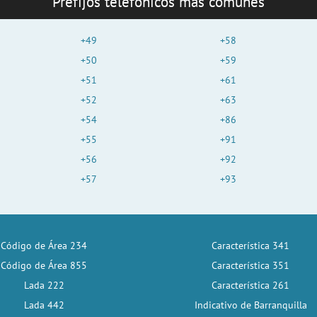
Prefijos telefónicos más comunes
+49
+58
+50
+59
+51
+61
+52
+63
+54
+86
+55
+91
+56
+92
+57
+93
Código de Área 234
Característica 341
Código de Área 855
Característica 351
Lada 222
Característica 261
Lada 442
Indicativo de Barranquilla