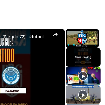
×
×
Almendras de Párraga VS Fajardo (Partido 72) - #futboldebarrioscuba
Play
Unmute
Fullscreen
Now Playing