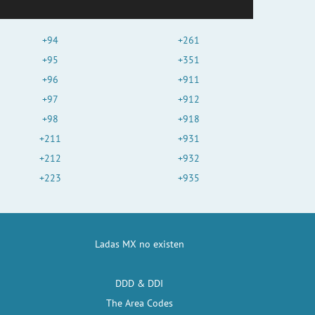
+94
+261
+95
+351
+96
+911
+97
+912
+98
+918
+211
+931
+212
+932
+223
+935
Ladas MX no existen
DDD & DDI
The Area Codes