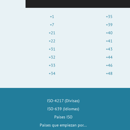
+1
+35
+7
+39
+21
+40
+22
+41
+31
+43
+32
+44
+33
+46
+34
+48
ISO-4217 (Divisas)
ISO-639 (Idiomas)
Países ISO
Países que empiezan por...