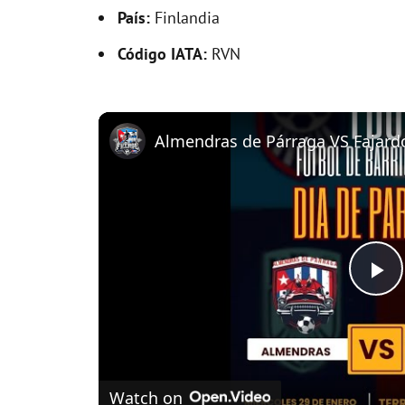
País:
Finlandia
Código IATA:
RVN
P
l
Watch on
a