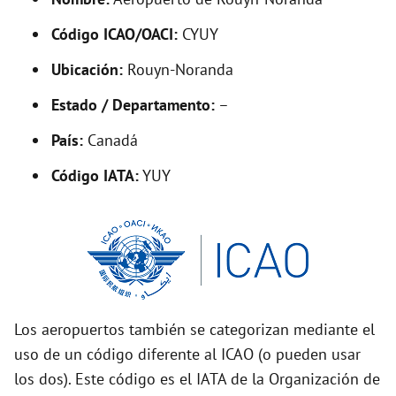
y
Código ICAO/OACI:
CYUY
V
Ubicación:
Rouyn-Noranda
i
Estado / Departamento:
–
País:
Canadá
d
Código IATA:
YUY
e
o
Los aeropuertos también se categorizan mediante el
uso de un código diferente al ICAO (o pueden usar
los dos). Este código es el IATA de la Organización de