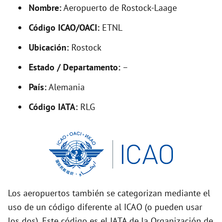
d
Nombre:
Aeropuerto de Rostock-Laage
Código ICAO/OACI:
ETNL
e
Ubicación:
Rostock
o
Estado / Departamento:
–
País:
Alemania
Código IATA:
RLG
Los aeropuertos también se categorizan mediante el
uso de un código diferente al ICAO (o pueden usar
los dos). Este código es el IATA de la Organización de