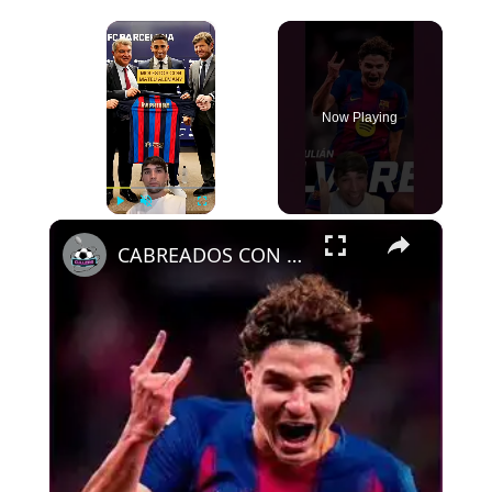
×
Now Playing
×
Play
Unmute
Fullscreen
CABREADOS CON ALEMANY