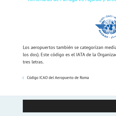
y
V
i
Los aeropuertos también se categorizan media
d
los dos). Este código es el IATA de la Organiza
tres letras.
e
Código ICAO del Aeropuerto de Roma
o