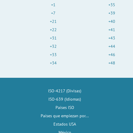
+1
+35
+7
+39
+21
+40
+22
+41
+31
+43
+32
+44
+33
+46
+34
+48
ISO-4217 (Divisas)
ISO-639 (Idiomas)
Países ISO
Países que empiezan por...
Estados USA
México