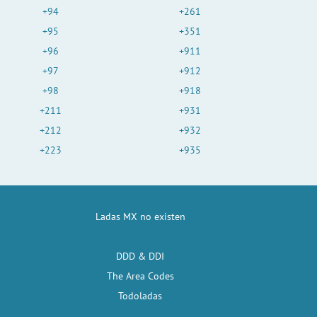
+94
+261
+95
+351
+96
+911
+97
+912
+98
+918
+211
+931
+212
+932
+223
+935
Ladas MX no existen
DDD & DDI
The Area Codes
Todoladas