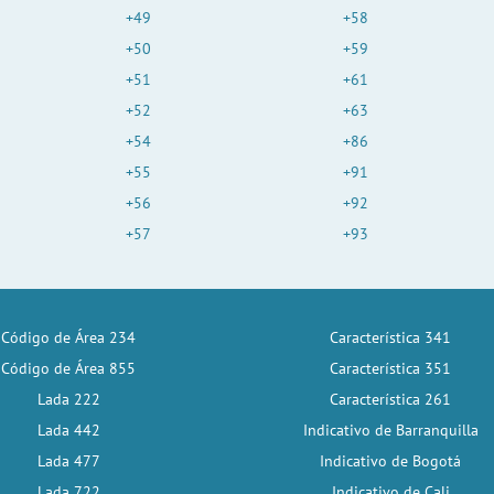
+49
+58
+50
+59
+51
+61
+52
+63
+54
+86
+55
+91
+56
+92
+57
+93
Código de Área 234
Característica 341
Código de Área 855
Característica 351
Lada 222
Característica 261
Lada 442
Indicativo de Barranquilla
Lada 477
Indicativo de Bogotá
Lada 722
Indicativo de Cali