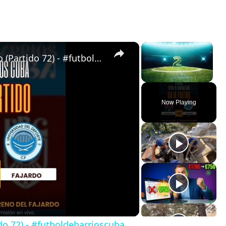
×
×
Almendras de Párraga VS Fajardo (Partido 72) - #futboldebarrioscuba
Unmute
Now Playing
do 72) - #futboldebarrioscuba