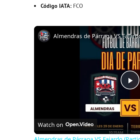
Código IATA:
FCO
P
l
Watch on
a
Almendras de Párraga VS Fajardo (Parti