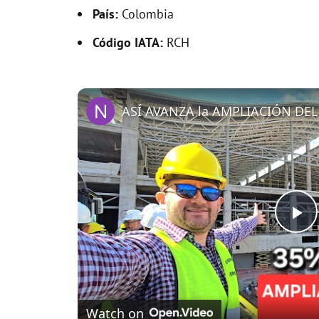
País:
Colombia
Código IATA:
RCH
P
l
Watch on
a