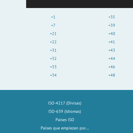
+1
+35
+7
+39
+21
+40
+22
+41
+31
+43
+32
+44
+33
+46
+34
+48
ISO-4217 (Divisas)
ISO-639 (Idiomas)
Países ISO
Países que empiezan por...