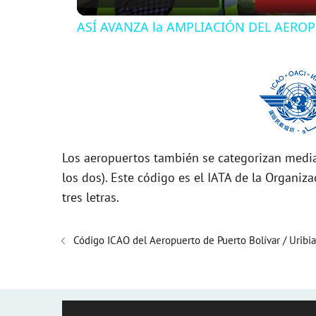
ASÍ AVANZA la AMPLIACIÓN DEL AEROPU
y
V
i
Los aeropuertos también se categorizan media
d
los dos). Este código es el IATA de la Organiza
tres letras.
e
Código ICAO del Aeropuerto de Puerto Bolívar / Uribia
o