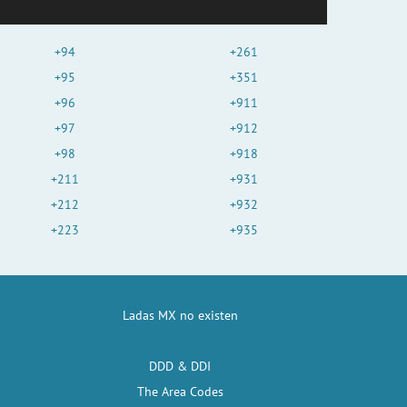
+94
+261
+95
+351
+96
+911
+97
+912
+98
+918
+211
+931
+212
+932
+223
+935
Ladas MX no existen
DDD & DDI
The Area Codes