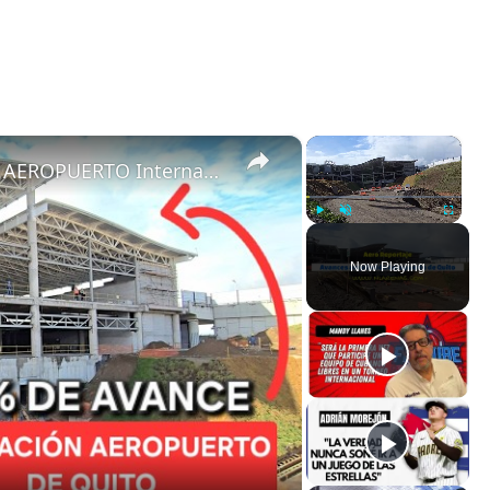
×
×
ASÍ AVANZA la AMPLIACIÓN DEL AEROPUERTO Internacional DE QUITO ?? | 35+% LISTO ✅
Play
Unmute
Fullscreen
Now Playing