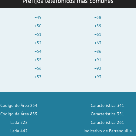
Prefijos telefónicos más comunes
+49
+58
+50
+59
+51
+61
+52
+63
+54
+86
+55
+91
+56
+92
+57
+93
Código de Área 234
Característica 341
Código de Área 855
Característica 351
Lada 222
Característica 261
Lada 442
Indicativo de Barranquilla