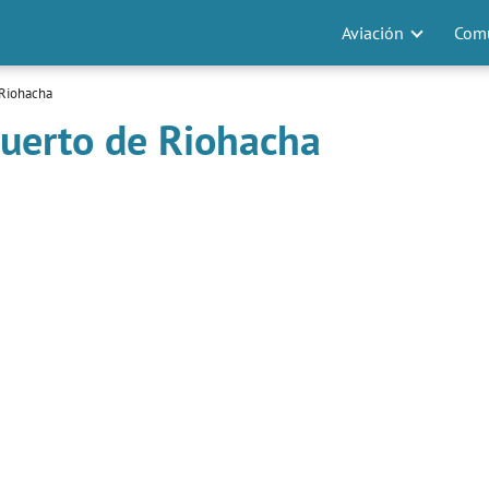
Aviación
Comu
 Riohacha
puerto de Riohacha