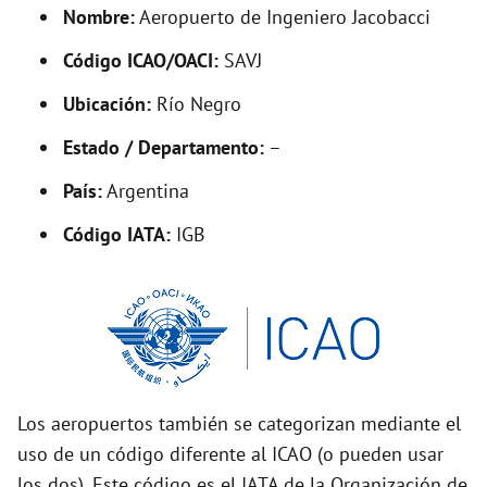
d
Nombre:
Aeropuerto de Ingeniero Jacobacci
Código ICAO/OACI:
SAVJ
e
Ubicación:
Río Negro
o
Estado / Departamento:
–
País:
Argentina
Código IATA:
IGB
Los aeropuertos también se categorizan mediante el
uso de un código diferente al ICAO (o pueden usar
los dos). Este código es el IATA de la Organización de