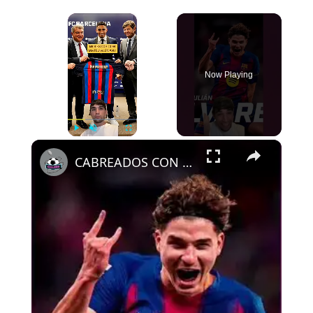
×
Now Playing
×
Play
Unmute
Fullscreen
CABREADOS CON ALEMANY