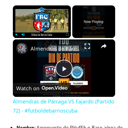
×
Now Playing
×
Play
Unmute
Fullscreen
Almendras de Párraga VS Fajardo (Partido 72) - #futboldebarrioscuba
P
Watch on
l
Almendras de Párraga VS Fajardo (Partido
a
72) - #futboldebarrioscuba
Nombre:
Aeropuerto de Pituffik o Base aérea de