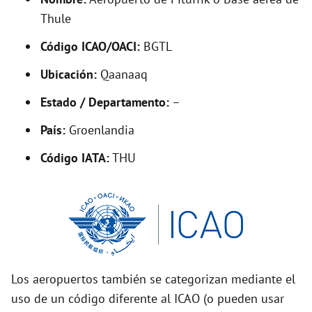
y
Thule
V
Código ICAO/OACI:
BGTL
Ubicación:
Qaanaaq
i
Estado / Departamento:
–
d
País:
Groenlandia
Código IATA:
THU
e
o
Los aeropuertos también se categorizan mediante el
uso de un código diferente al ICAO (o pueden usar