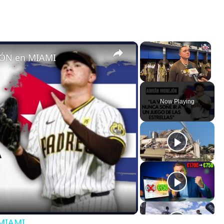
×
×
ÓN en MIAMI
Unmute
Now Playing
MIAMI