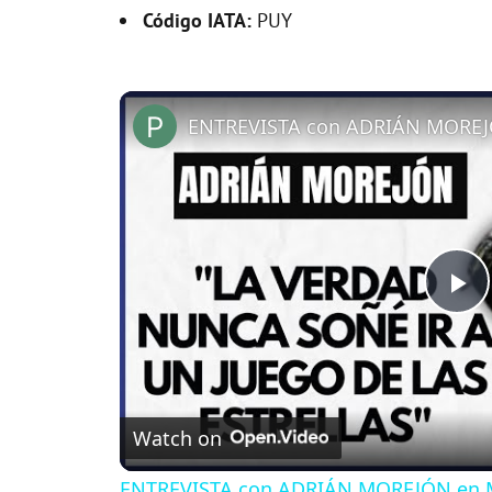
Código IATA:
PUY
ENTREVISTA con ADRIÁN MOREJ
P
l
Watch on
a
ENTREVISTA con ADRIÁN MOREJÓN en 