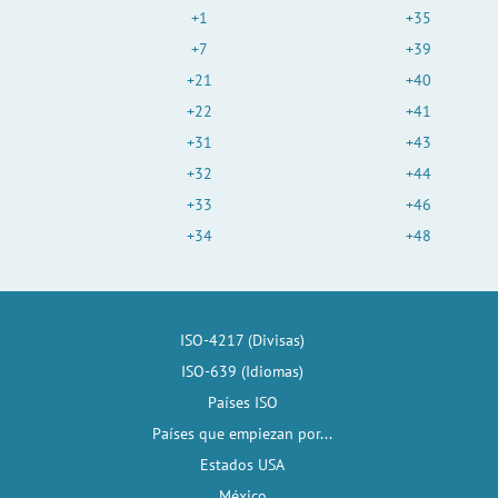
+1
+35
+7
+39
+21
+40
+22
+41
+31
+43
+32
+44
+33
+46
+34
+48
ISO-4217 (Divisas)
ISO-639 (Idiomas)
Países ISO
Países que empiezan por...
Estados USA
México