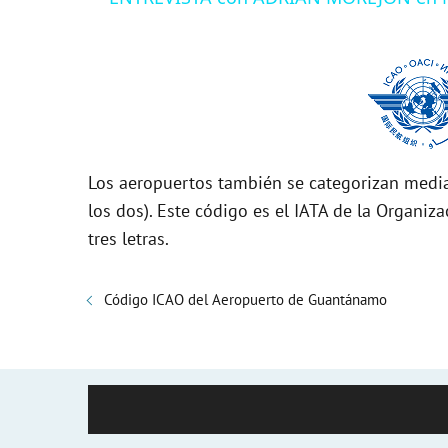
y
V
i
Los aeropuertos también se categorizan media
d
los dos). Este código es el IATA de la Organiza
tres letras.
e
Código ICAO del Aeropuerto de Guantánamo
o