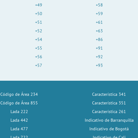
+49
+58
+50
+59
+51
+61
+52
+63
+54
+86
+55
+91
+56
+92
+57
+93
Código de Área 234
Característica 341
Código de Área 855
Característica 351
Lada 222
Característica 261
Lada 442
Indicativo de Barranquilla
Lada 477
Indicativo de Bogotá
Lada 722
Indicativo de Cali