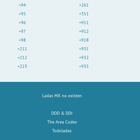
+94
+261
+95
+351
+96
+911
+97
+912
+98
+918
+211
+931
+212
+932
+223
+935
Ladas MX no existen
DDD & DDI
The Area Codes
Todoladas