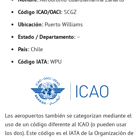
y
Código ICAO/OACI:
SCGZ
V
Ubicación:
Puerto Williams
i
Estado / Departamento:
–
País:
Chile
d
Código IATA:
WPU
e
o
Los aeropuertos también se categorizan mediante el
uso de un código diferente al ICAO (o pueden usar
los dos). Este código es el IATA de la Organización de