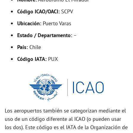
y
Código ICAO/OACI:
SCPV
V
Ubicación:
Puerto Varas
i
Estado / Departamento:
–
País:
Chile
d
Código IATA:
PUX
e
o
Los aeropuertos también se categorizan mediante el
uso de un código diferente al ICAO (o pueden usar
los dos). Este código es el IATA de la Organización de