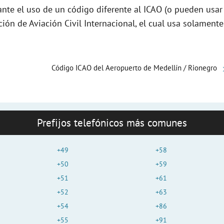
nte el uso de un código diferente al ICAO (o pueden usar
e
ción de Aviación Civil Internacional, el cual usa solamente
o
Código ICAO del Aeropuerto de Medellín / Rionegro
Prefijos telefónicos más comunes
+49
+58
+50
+59
+51
+61
+52
+63
+54
+86
+55
+91