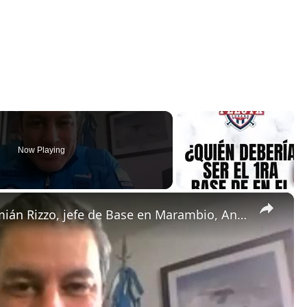
Now Playing
×
De Carlos Paz a la Antártida: Damián Rizzo, jefe de Base en Marambio, Antártida.