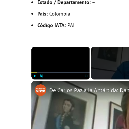
Estado / Departamento:
–
País:
Colombia
Código IATA:
PAL
×
Play
Unmute
Fullscreen