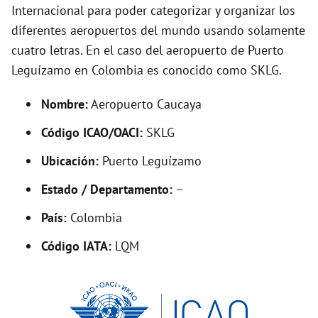
i
Internacional para poder categorizar y organizar los
diferentes aeropuertos del mundo usando solamente
d
cuatro letras. En el caso del aeropuerto de Puerto
Leguízamo en Colombia es conocido como SKLG.
e
Nombre:
Aeropuerto Caucaya
o
Código ICAO/OACI:
SKLG
Ubicación:
Puerto Leguízamo
Estado / Departamento:
–
País:
Colombia
Código IATA:
LQM