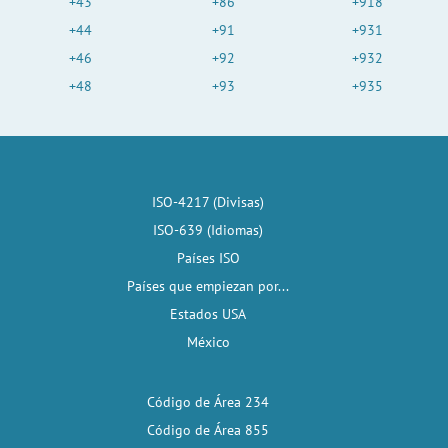
+43
+86
+918
+44
+91
+931
+46
+92
+932
+48
+93
+935
ISO-4217 (Divisas)
ISO-639 (Idiomas)
Países ISO
Países que empiezan por...
Estados USA
México
Código de Área 234
Código de Área 855