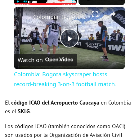
×
Play
Unmute
Fullscreen
Colombia: Bogota skyscraper hosts record-breaking 3-on-3 football match.
P
Watch on
l
Colombia: Bogota skyscraper hosts
a
record-breaking 3-on-3 football match.
y
El
código ICAO del
Aeropuerto Caucaya
en Colombia
es el
SKLG
.
V
Los códigos ICAO (también conocidos como OACI)
son usados por la Organización de Aviación Civil