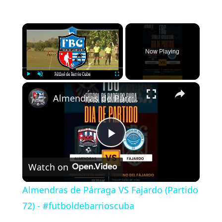
×
Now Playing
×
Play
Unmute
Fullscreen
Almendras de Párraga VS Fajardo (Partido 72) - #futboldebarrioscuba
P
Watch on
l
Almendras de Párraga VS Fajardo (Partido
a
72) - #futboldebarrioscuba