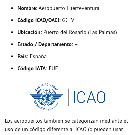
y
Nombre:
Aeropuerto Fuerteventura
Código ICAO/OACI:
GCFV
V
Ubicación:
Puerto del Rosario (Las Palmas)
i
Estado / Departamento:
–
País:
España
d
Código IATA:
FUE
e
o
Los aeropuertos también se categorizan mediante el
uso de un código diferente al ICAO (o pueden usar