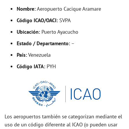
y
Nombre:
Aeropuerto Cacique Aramare
V
Código ICAO/OACI:
SVPA
Ubicación:
Puerto Ayacucho
i
Estado / Departamento:
–
d
País:
Venezuela
Código IATA:
PYH
e
o
Los aeropuertos también se categorizan mediante el
uso de un código diferente al ICAO (o pueden usar