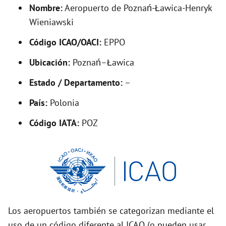
d
Nombre:
Aeropuerto de Poznań-Ławica-Henryk
Wieniawski
e
Código ICAO/OACI:
EPPO
Ubicación:
Poznań–Ławica
o
Estado / Departamento:
–
País:
Polonia
Código IATA:
POZ
Los aeropuertos también se categorizan mediante el
uso de un código diferente al ICAO (o pueden usar