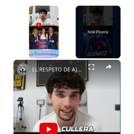
×
Now Playing
×
Play
Unmute
Fullscreen
EL RESPETO DE AJAX AL FCB