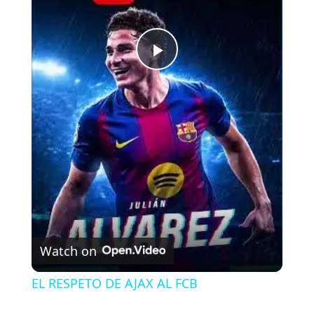
P
l
a
y
V
Watch on
i
EL RESPETO DE AJAX AL FCB