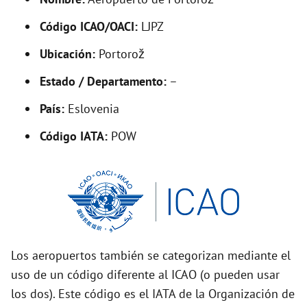
y
Código ICAO/OACI:
LJPZ
V
Ubicación:
Portorož
i
Estado / Departamento:
–
País:
Eslovenia
d
Código IATA:
POW
e
o
Los aeropuertos también se categorizan mediante el
uso de un código diferente al ICAO (o pueden usar
los dos). Este código es el IATA de la Organización de