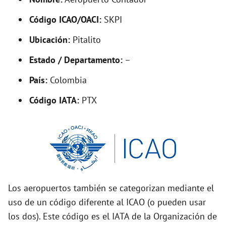
y
Código ICAO/OACI:
SKPI
V
Ubicación:
Pitalito
i
Estado / Departamento:
–
País:
Colombia
d
Código IATA:
PTX
e
o
Los aeropuertos también se categorizan mediante el
uso de un código diferente al ICAO (o pueden usar
los dos). Este código es el IATA de la Organización de