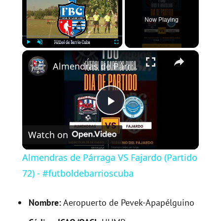
Now Playing
×
Play
Unmute
Fullscreen
Almendras de Párraga VS Fajardo (Partido 72) - #futboldebarrioscuba
P
Watch on
l
Almendras de Párraga VS Fajardo (Partido
a
72) - #futboldebarrioscuba
y
Nombre:
Aeropuerto de Pevek-Apapélguino