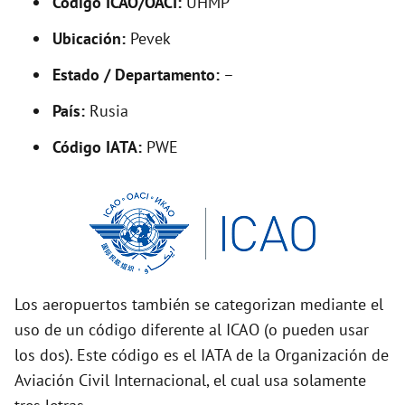
Código ICAO/OACI:
UHMP
V
Ubicación:
Pevek
i
Estado / Departamento:
–
País:
Rusia
d
Código IATA:
PWE
e
o
Los aeropuertos también se categorizan mediante el
uso de un código diferente al ICAO (o pueden usar
los dos). Este código es el IATA de la Organización de
Aviación Civil Internacional, el cual usa solamente