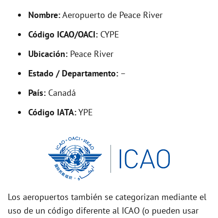
y
Nombre:
Aeropuerto de Peace River
V
Código ICAO/OACI:
CYPE
Ubicación:
Peace River
i
Estado / Departamento:
–
d
País:
Canadá
Código IATA:
YPE
e
o
Los aeropuertos también se categorizan mediante el
uso de un código diferente al ICAO (o pueden usar