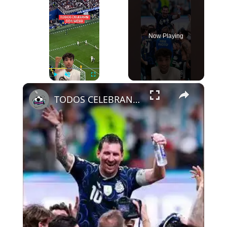
Now Playing
×
Play
Unmute
Fullscreen
TODOS CELEBRAN CON MESSI