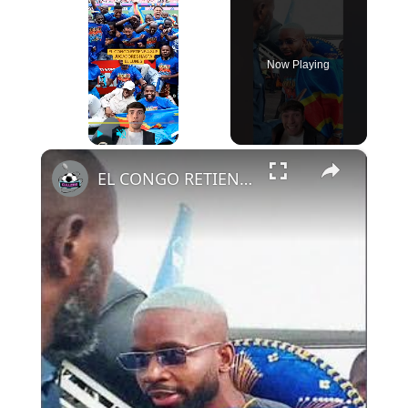
Now Playing
×
Play
Unmute
Fullscreen
EL CONGO RETIENE A SUS JUGADORES HASTA EL LUNES