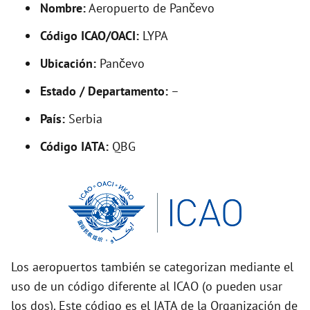
Nombre:
Aeropuerto de Pančevo
e
Código ICAO/OACI:
LYPA
o
Ubicación:
Pančevo
Estado / Departamento:
–
País:
Serbia
Código IATA:
QBG
Los aeropuertos también se categorizan mediante el
uso de un código diferente al ICAO (o pueden usar
los dos). Este código es el IATA de la Organización de