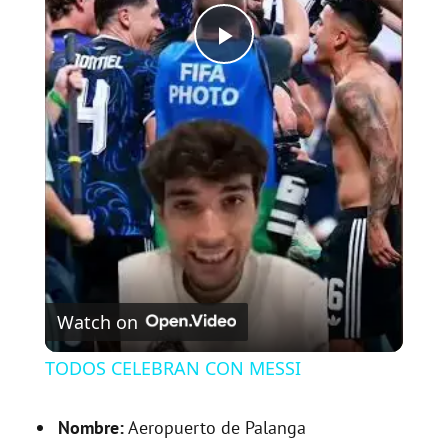
P
l
a
y
V
Watch on
i
TODOS CELEBRAN CON MESSI
d
Nombre:
Aeropuerto de Palanga