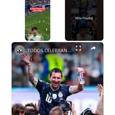
Now Playing
×
Play
Unmute
Fullscreen
TODOS CELEBRAN CON MESSI