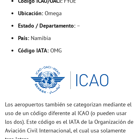
Código ICAO/OACI:
FYOE
V
Ubicación:
Omega
i
Estado / Departamento:
–
País:
Namibia
d
Código IATA:
OMG
e
o
Los aeropuertos también se categorizan mediante el
uso de un código diferente al ICAO (o pueden usar
los dos). Este código es el IATA de la Organización de
Aviación Civil Internacional, el cual usa solamente