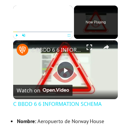
×
Now Playing
×
Play
Unmute
Fullscreen
C BBDD 6 6 INFORMATION SCHEMA
P
Watch on
l
C BBDD 6 6 INFORMATION SCHEMA
a
Nombre:
Aeropuerto de Norway House