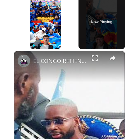
Now Playing
×
Play
Unmute
Fullscreen
EL CONGO RETIENE A SUS JUGADORES HASTA EL LUNES