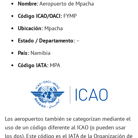
Nombre:
Aeropuerto de Mpacha
e
Código ICAO/OACI:
FYMP
o
Ubicación:
Mpacha
Estado / Departamento:
–
País:
Namibia
Código IATA:
MPA
Los aeropuertos también se categorizan mediante el
uso de un código diferente al ICAO (o pueden usar
los dos). Este código es el IATA de la Organización de