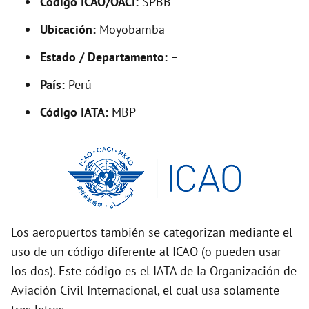
Código ICAO/OACI:
SPBB
V
Ubicación:
Moyobamba
i
Estado / Departamento:
–
País:
Perú
d
Código IATA:
MBP
e
o
Los aeropuertos también se categorizan mediante el
uso de un código diferente al ICAO (o pueden usar
los dos). Este código es el IATA de la Organización de
Aviación Civil Internacional, el cual usa solamente