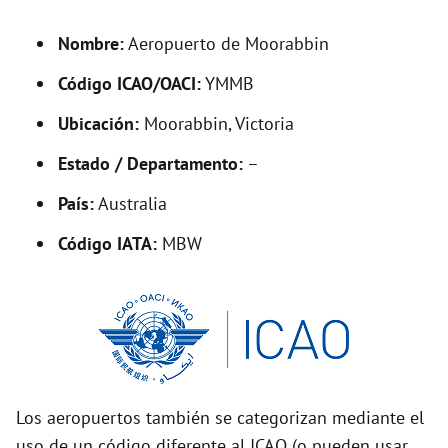
d
Nombre:
Aeropuerto de Moorabbin
Código ICAO/OACI:
YMMB
e
Ubicación:
Moorabbin, Victoria
o
Estado / Departamento:
–
País:
Australia
Código IATA:
MBW
Los aeropuertos también se categorizan mediante el
uso de un código diferente al ICAO (o pueden usar