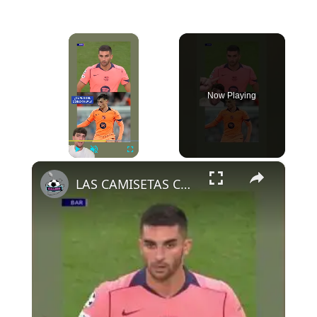
×
Now Playing
×
Play
Unmute
Fullscreen
LAS CAMISETAS CAMBIAN DE COLOR