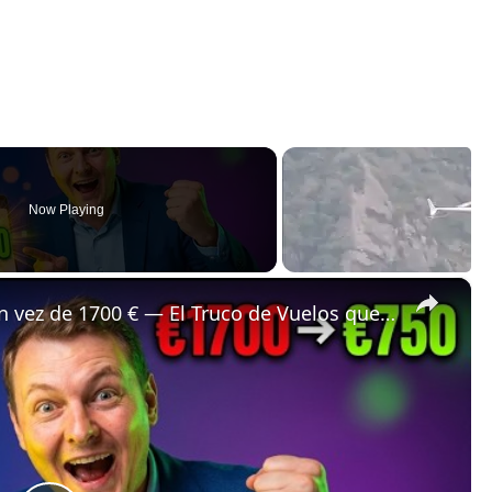
Now Playing
×
✈️ Bali a Estrasburgo por 750 € en vez de 1700 € — El Truco de Vuelos que Ocultan las Comparadoras 🤯