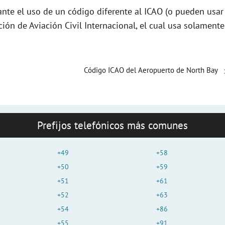
e
nte el uso de un código diferente al ICAO (o pueden usar
ción de Aviación Civil Internacional, el cual usa solamente
o
Código ICAO del Aeropuerto de North Bay
Prefijos telefónicos más comunes
+49
+58
+50
+59
+51
+61
+52
+63
+54
+86
+55
+91