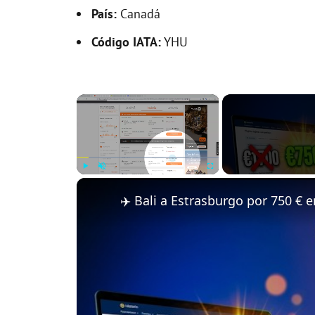
País:
Canadá
Código IATA:
YHU
×
Play
Unmute
Fullscreen