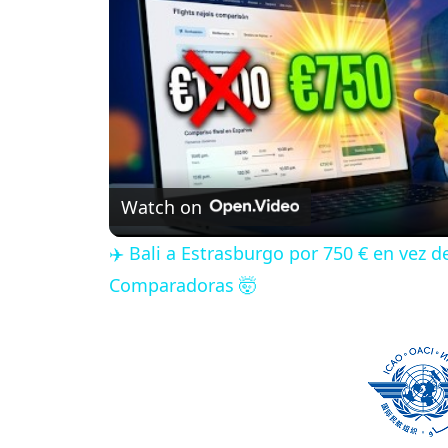
Watch on
✈️ Bali a Estrasburgo por 750 € en vez 
Comparadoras 🤯