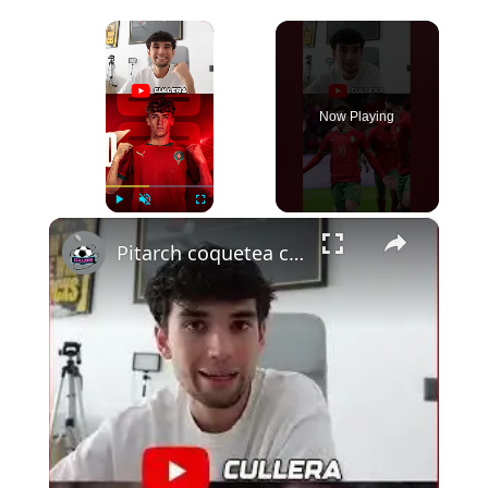
×
Now Playing
×
Play
Unmute
Fullscreen
Pitarch coquetea con Marruecos