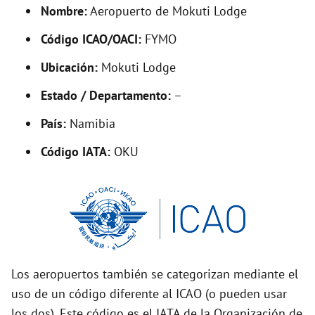
d
Nombre:
Aeropuerto de Mokuti Lodge
Código ICAO/OACI:
FYMO
e
Ubicación:
Mokuti Lodge
o
Estado / Departamento:
–
País:
Namibia
Código IATA:
OKU
Los aeropuertos también se categorizan mediante el
uso de un código diferente al ICAO (o pueden usar
los dos). Este código es el IATA de la Organización de