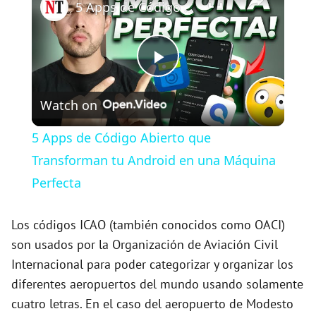
5 Apps de Código Abierto que Transforman tu Android en una Máquina Perfecta
P
Watch on
l
5 Apps de Código Abierto que
a
Transforman tu Android en una Máquina
Perfecta
y
Los códigos ICAO (también conocidos como OACI)
V
son usados por la Organización de Aviación Civil
Internacional para poder categorizar y organizar los
diferentes aeropuertos del mundo usando solamente
i
cuatro letras. En el caso del aeropuerto de Modesto