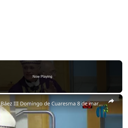
Now Playing
×
Homilía de monseñor Silvio José Báez III Domingo de Cuaresma 8 de marzo de 2026