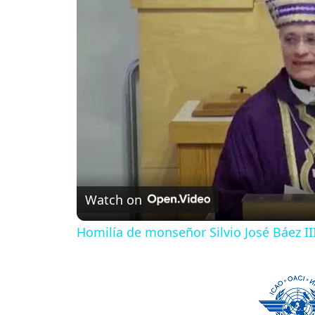
Watch on
Homilía de monseñor Silvio José Báez 