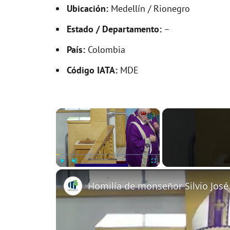
Ubicación:
Medellín / Rionegro
Estado / Departamento:
–
País:
Colombia
Código IATA:
MDE
×
Play
Unmute
Fullscreen