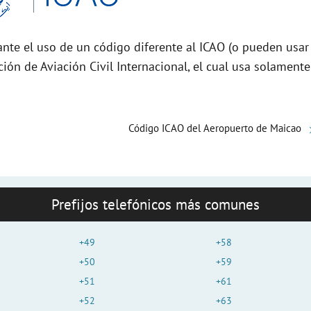
d
nte el uso de un código diferente al ICAO (o pueden usar
e
ción de Aviación Civil Internacional, el cual usa solamente
o
Código ICAO del Aeropuerto de Maicao
Prefijos telefónicos más comunes
+49
+58
+50
+59
+51
+61
+52
+63